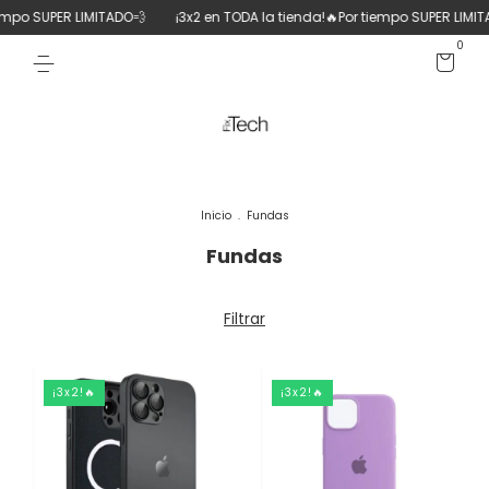
empo SUPER LIMITADO💨
¡3x2 en TODA la tienda!🔥Por tiempo SUPER LIMITA
0
Inicio
.
Fundas
Fundas
Filtrar
¡3x2!🔥
¡3x2!🔥