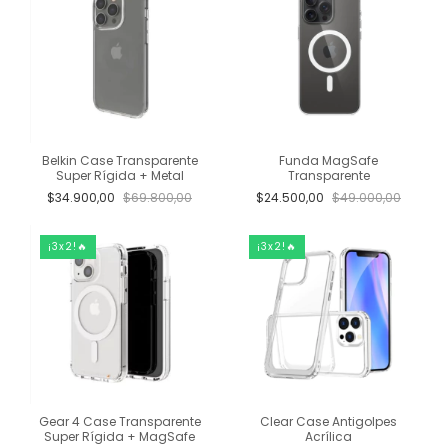
Belkin Case Transparente
Funda MagSafe
Super Rígida + Metal
Transparente
$34.900,00
$69.800,00
$24.500,00
$49.000,00
¡3x2!🔥
¡3x2!🔥
Gear 4 Case Transparente
Clear Case Antigolpes
Super Rígida + MagSafe
Acrílica