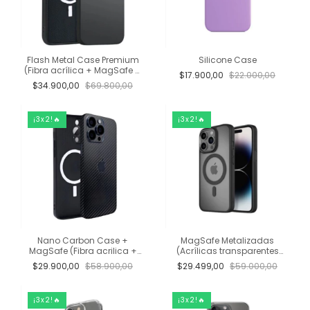
Flash Metal Case Premium
Silicone Case
(Fibra acrílica + MagSafe +
$17.900,00
$22.000,00
vidrio cerámico)
$34.900,00
$69.800,00
¡3x2!🔥
¡3x2!🔥
Nano Carbon Case +
MagSafe Metalizadas
MagSafe (Fibra acrilica +
(Acrílicas transparentes
fibra de carbono)
metalizadas + MagSafe)
$29.900,00
$58.900,00
$29.499,00
$59.000,00
¡3x2!🔥
¡3x2!🔥