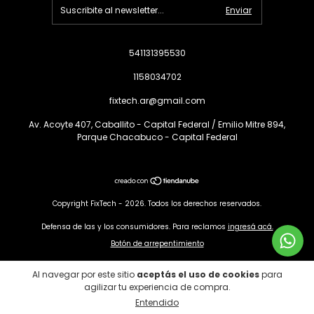
541131395530
1158034702
fixtech.ar@gmail.com
Av. Acoyte 407, Caballito - Capital Federal / Emilio Mitre 894,
Parque Chacabuco - Capital Federal
Copyright FixTech - 2026. Todos los derechos reservados.
Defensa de las y los consumidores. Para reclamos
ingresá acá.
Botón de arrepentimiento
Al navegar por este sitio
aceptás el uso de cookies
para
agilizar tu experiencia de compra.
Entendido