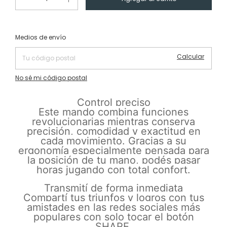
Cambiar CP
Entregas para el CP:
Medios de envío
Calcular
No sé mi código postal
Control preciso
Este mando combina funciones
revolucionarias mientras conserva
precisión, comodidad y exactitud en
cada movimiento. Gracias a su
ergonomía especialmente pensada para
la posición de tu mano, podés pasar
horas jugando con total confort.
Transmití de forma inmediata
Compartí tus triunfos y logros con tus
amistades en las redes sociales más
populares con solo tocar el botón
SHARE.