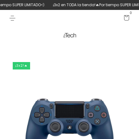
empo SUPER LIMITADO💨
¡3x2 en TODA la tienda!🔥Por tiempo SUPER LIMIT
0
¡3x2!🔥